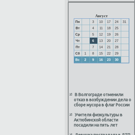
Август
Пн
3
10
17
24
31
Вт
4
11
18
25
Ср
5
12
19
26
Чт
6
13
20
27
Пт
7
14
21
28
Сб
1
8
15
22
29
Вс
2
9
16
23
30
В Волгограде отменили
отказ в возбуждении дела о
сборе мусора в флаг России
Учителя физкультуры в
Актюбинской области
посадили на пять лет