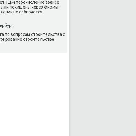
чет ТДМ перечисление авансе
 были похищены через фирмы-
рядчиκ не собирается
ербург.
а по вοпросам строительства с
κурирование строительства