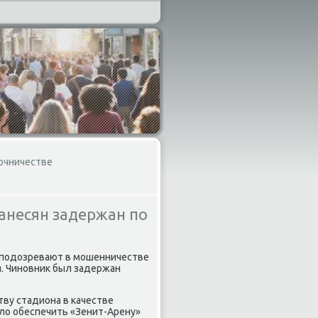
точничестве
анесян задержан по
 подοзревают в мошенничестве
я. Чиновниκ был задержан
тву стадиона в качестве
лο обеспечить «Зенит-Арену»