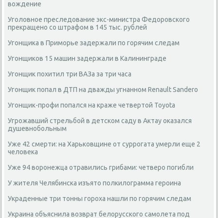
вождение
Уголовное преследование экс-министра Федоровского
прекращено со штрафом в 145 тыс. рублей
Угонщика в Приморье задержали по горячим следам
Угонщиков 15 машин задержали в Калининграде
Угонщик похитил три ВАЗа за три часа
Угонщик попал в ДТП на дважды угнанном Renault Sandero
Угонщик-профи попался на краже четвертой Toyota
Угрожавший стрельбой в детском саду в Актау оказался
душевнобольным
Уже 42 смерти: на Харьковщине от суррогата умерли еще 2
человека
Уже 94 воронежца отравились грибами: четверо погибли
У жителя Челябинска изъято полкилограмма героина
Украденные три тонны гороха нашли по горячим следам
Украина объяснила возврат белорусского самолета под