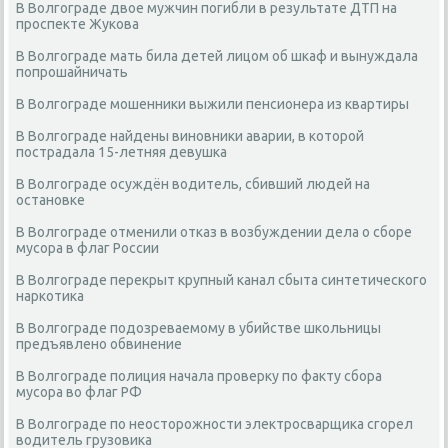
В Волгограде двое мужчин погибли в результате ДТП на
проспекте Жукова
В Волгограде мать била детей лицом об шкаф и вынуждала
попрошайничать
В Волгограде мошенники выжили пенсионера из квартиры
В Волгограде найдены виновники аварии, в которой
пострадала 15-летняя девушка
В Волгограде осуждён водитель, сбивший людей на
остановке
В Волгограде отменили отказ в возбуждении дела о сборе
мусора в флаг России
В Волгограде перекрыт крупный канал сбыта синтетического
наркотика
В Волгограде подозреваемому в убийстве школьницы
предъявлено обвинение
В Волгограде полиция начала проверку по факту сбора
мусора во флаг РФ
В Волгограде по неосторожности электросварщика сгорел
водитель грузовика