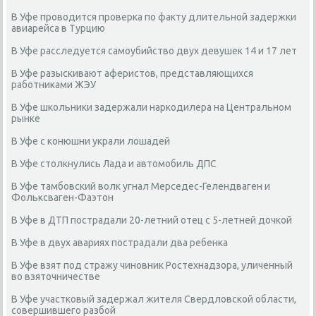
В Уфе проводится проверка по факту длительной задержки
авиарейса в Турцию
В Уфе расследуется самоубийство двух девушек 14 и 17 лет
В Уфе разыскивают аферистов, представляющихся
работниками ЖЭУ
В Уфе школьники задержали наркодилера на Центральном
рынке
В Уфе с конюшни украли лошадей
В Уфе столкнулись Лада и автомобиль ДПС
В Уфе тамбовский волк угнал Мерседес-Гелендваген и
Фольксваген-Фаэтон
В Уфе в ДТП пострадали 20-летний отец с 5-летней дочкой
В Уфе в двух авариях пострадали два ребенка
В Уфе взят под стражу чиновник Ростехнадзора, уличенный
во взяточничестве
В Уфе участковый задержал жителя Свердловской области,
совершившего разбой