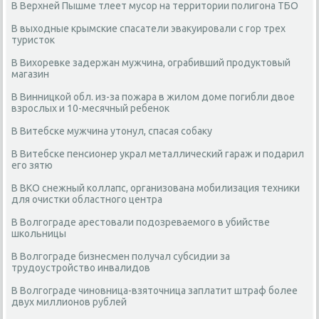
В Верхней Пышме тлеет мусор на территории полигона ТБО
В выходные крымские спасатели эвакуировали с гор трех
туристок
В Вихоревке задержан мужчина, ограбивший продуктовый
магазин
В Винницкой обл. из-за пожара в жилом доме погибли двое
взрослых и 10-месячный ребенок
В Витебске мужчина утонул, спасая собаку
В Витебске пенсионер украл металлический гараж и подарил
его зятю
В ВКО снежный коллапс, организована мобилизация техники
для очистки областного центра
В Волгограде арестовали подозреваемого в убийстве
школьницы
В Волгограде бизнесмен получал субсидии за
трудоустройство инвалидов
В Волгограде чиновница-взяточница заплатит штраф более
двух миллионов рублей