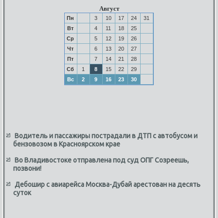
Август
Пн
3
10
17
24
31
Вт
4
11
18
25
Ср
5
12
19
26
Чт
6
13
20
27
Пт
7
14
21
28
Сб
1
8
15
22
29
Вс
2
9
16
23
30
Водитель и пассажиры пострадали в ДТП с автобусом и
бензовозом в Красноярском крае
Во Владивостоке отправлена под суд ОПГ Созреешь,
позвони!
Дебошир с авиарейса Москва-Дубай арестован на десять
суток