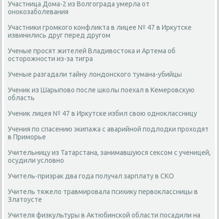
Участница Дома-2 из Волгограда умерла от
онокозаболевания
Участники громкого конфликта в лицее № 47 в Иркутске
извинились друг перед другом
Ученые просят жителей Владивостока и Артема об
осторожности из-за тигра
Ученые разгадали тайну лондонского тумана-убийцы
Ученик из Шарыпово после школы поехал в Кемеровскую
область
Ученик лицея № 47 в Иркутске избил свою одноклассницу
Учения по спасению экипажа с аварийной подлодки проходят
в Приморье
Учительницу из Татарстана, занимавшуюся сексом с ученицей,
осудили условно
Учитель-призрак два года получал зарплату в СКО
Учитель тяжело травмировала психику первоклассницы в
Златоусте
Учителя физкультуры в Актюбинской области посадили на