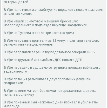
пятерых детей
В Уфе налетчик в женской куртке ворвался с ножом в магазин
и похитил коньяк
В Уфе нашли 33-летнюю женщину, бросившую
новорожденного в подъезде на улице Гвардейской
В Уфе на Тукаева сгорело три частных дома
В Уфе нетрезвые приятели за 15 минут похитили телефон,
баллон пива и мешок лимонов
В Уфе отправили за решетку подставного генерала ФСБ
В Уфе патрульный автомобиль ДПС попал в ДТП
В Уфе передано в суд дело сотрудника полиции, избившего
задержанного
В Уфе полиция разыскивает двух пропавших девушек-
подростков
В Уфе по вине матери-бродяжки новорожденная девочка
попала в больницу
В Уфе приемный сын несколько дней избивал и убил мать-
инвалида