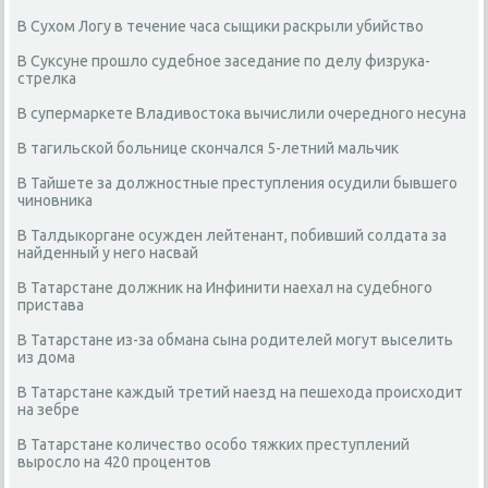
В Сухом Логу в течение часа сыщики раскрыли убийство
В Суксуне прошло судебное заседание по делу физрука-
стрелка
В супермаркете Владивостока вычислили очередного несуна
В тагильской больнице скончался 5-летний мальчик
В Тайшете за должностные преступления осудили бывшего
чиновника
В Талдыкоргане осужден лейтенант, побивший солдата за
найденный у него насвай
В Татарстане должник на Инфинити наехал на судебного
пристава
В Татарстане из-за обмана сына родителей могут выселить
из дома
В Татарстане каждый третий наезд на пешехода происходит
на зебре
В Татарстане количество особо тяжких преступлений
выросло на 420 процентов