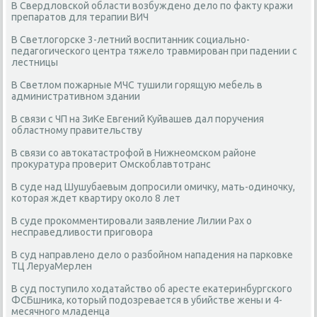
В Свердловской области возбуждено дело по факту кражи
препаратов для терапии ВИЧ
В Светлогорске 3-летний воспитанник социально-
педагогического центра тяжело травмирован при падении с
лестницы
В Светлом пожарные МЧС тушили горящую мебель в
административном здании
В связи с ЧП на ЗиКе Евгений Куйвашев дал поручения
областному правительству
В связи со автокатастрофой в Нижнеомском районе
прокуратура проверит Омскоблавтотранс
В суде над Шушубаевым допросили омичку, мать-одиночку,
которая ждет квартиру около 8 лет
В суде прокомментировали заявление Лилии Рах о
несправедливости приговора
В суд направлено дело о разбойном нападения на парковке
ТЦ ЛеруаМерлен
В суд поступило ходатайство об аресте екатеринбургского
ФСБшника, который подозревается в убийстве жены и 4-
месячного младенца