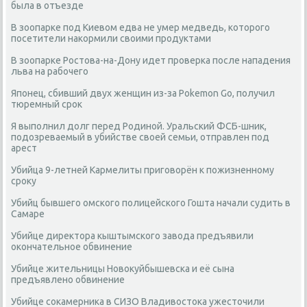
была в отъезде
В зоопарке под Киевом едва не умер медведь, которого
посетители накормили своими продуктами
В зоопарке Ростова-на-Дону идет проверка после нападения
льва на рабочего
Японец, сбивший двух женщин из-за Pokemon Go, получил
тюремный срок
Я выполнил долг перед Родиной. Уральский ФСБ-шник,
подозреваемый в убийстве своей семьи, отправлен под
арест
Убийца 9-летней Кармелиты приговорён к пожизненному
сроку
Убийц бывшего омского полицейского Гошта начали судить в
Самаре
Убийце директора кыштымского завода предъявили
окончательное обвинение
Убийце жительницы Новокуйбышевска и её сына
предъявлено обвинение
Убийце сокамерника в СИЗО Владивостока ужесточили