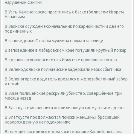
нарушений СанПиН
В Усть-Каменогорске простились с баскетболистом Игорем
Нанаевым
В Заинске осужден экс-начальник пожарной части и два его
подчиненных
В заповеднике Столбы мужчина сломал ключицу
В заповеднике в Хабаровском крае потушили крупный пожар
В здании госуниверситета в Иркутске произошел пожар
В Зеленодольске полицейские задержали наркосбытчика
В Зеленогорске водитель врезался в железобетонный забор
и погиб
В Зиме полицейские раскрыли убийство, совершённое три
месяца назад
В Златоусте мошенники освоили новую схему отъема денег
В Златоусте продолжаются поиски женщины, бросившей
новорожденную на подоконнике
Взломщик заселился в дом к жительнице Каслей, пока она