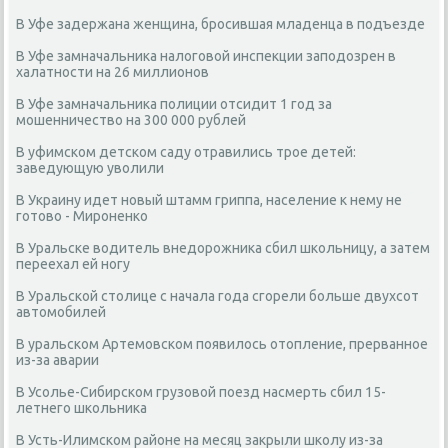
В Уфе задержана женщина, бросившая младенца в подъезде
В Уфе замначальника налоговой инспекции заподозрен в
халатности на 26 миллионов
В Уфе замначальника полиции отсидит 1 год за
мошенничество на 300 000 рублей
В уфимском детском саду отравились трое детей:
заведующую уволили
В Украину идет новый штамм гриппа, население к нему не
готово - Мироненко
В Уральске водитель внедорожника сбил школьницу, а затем
переехал ей ногу
В Уральской столице с начала года сгорели больше двухсот
автомобилей
В уральском Артемовском появилось отопление, прерванное
из-за аварии
В Усолье-Сибирском грузовой поезд насмерть сбил 15-
летнего школьника
В Усть-Илимском районе на месяц закрыли школу из-за