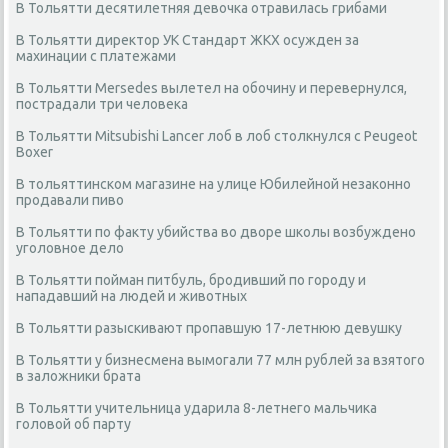
В Тольятти десятилетняя девочка отравилась грибами
В Тольятти директор УК Стандарт ЖКХ осужден за
махинации с платежами
В Тольятти Mersedes вылетел на обочину и перевернулся,
пострадали три человека
В Тольятти Mitsubishi Lancer лоб в лоб столкнулся с Peugeot
Boxer
В тольяттинском магазине на улице Юбилейной незаконно
продавали пиво
В Тольятти по факту убийства во дворе школы возбуждено
уголовное дело
В Тольятти пойман питбуль, бродивший по городу и
нападавший на людей и животных
В Тольятти разыскивают пропавшую 17-летнюю девушку
В Тольятти у бизнесмена вымогали 77 млн рублей за взятого
в заложники брата
В Тольятти учительница ударила 8-летнего мальчика
головой об парту