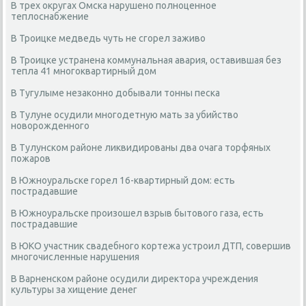
В трех округах Омска нарушено полноценное
теплоснабжение
В Троицке медведь чуть не сгорел заживо
В Троицке устранена коммунальная авария, оставившая без
тепла 41 многоквартирный дом
В Тугулыме незаконно добывали тонны песка
В Тулуне осудили многодетную мать за убийство
новорожденного
В Тулунском районе ликвидированы два очага торфяных
пожаров
В Южноуральске горел 16-квартирный дом: есть
пострадавшие
В Южноуральске произошел взрыв бытового газа, есть
пострадавшие
В ЮКО участник свадебного кортежа устроил ДТП, совершив
многочисленные нарушения
В Варненском районе осудили директора учреждения
культуры за хищение денег