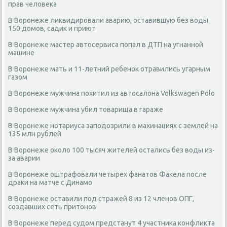
прав человека
В Воронеже ликвидировали аварию, оставившую без воды
150 домов, садик и приют
В Воронеже мастер автосервиса попал в ДТП на угнанной
машине
В Воронеже мать и 11-летний ребенок отравились угарным
газом
В Воронеже мужчина похитил из автосалона Volkswagen Polo
В Воронеже мужчина убил товарища в гараже
В Воронеже нотариуса заподозрили в махинациях с землей на
135 млн рублей
В Воронеже около 100 тысяч жителей остались без воды из-
за аварии
В Воронеже оштрафовали четырех фанатов Факела после
драки на матче с Динамо
В Воронеже оставили под стражей 8 из 12 членов ОПГ,
создавших сеть притонов
В Воронеже перед судом предстанут 4 участника конфликта