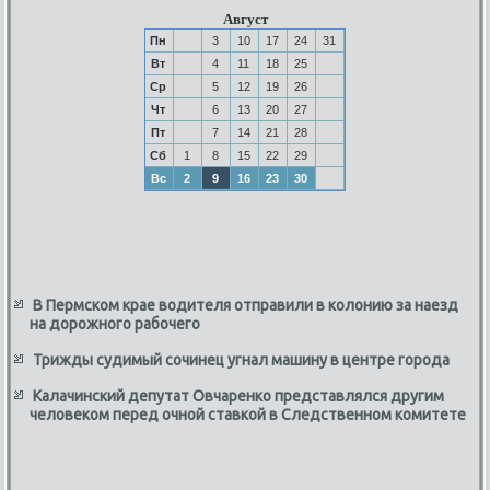
Август
Пн
3
10
17
24
31
Вт
4
11
18
25
Ср
5
12
19
26
Чт
6
13
20
27
Пт
7
14
21
28
Сб
1
8
15
22
29
Вс
2
9
16
23
30
В Пермском крае водителя отправили в колонию за наезд
на дорожного рабочего
Трижды судимый сочинец угнал машину в центре города
Калачинский депутат Овчаренко представлялся другим
человеком перед очной ставкой в Следственном комитете