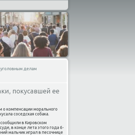
2 уголовным делам
аки, покусавшей ее
м о компенсации морального
кусала соседская собака.
 сообщили в Кировском
суде, в конце лета этого года 6-
ний мальчик играл в песочнице