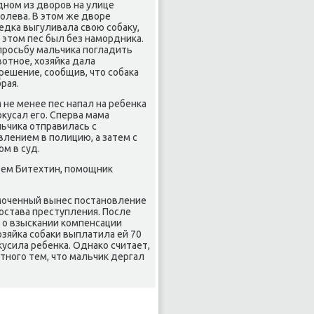
дном из дворов на улице
олева. В этом же дворе
едка выгуливала свою собаку,
 этом пес был без намордника.
просьбу мальчика погладить
отное, хозяйка дала
решение, сообщив, что собака
рая.
 не менее пес напал на ребенка
окусал его. Сперва мама
ьчика отправилась с
влением в полицию, а затем с
ом в суд.
ем Битехтин, помощник
моченный вынес постановление
состава преступления. После
 о взыскании компенсации
озяйка собаки выплатила ей 70
кусила ребенка. Однако считает,
тного тем, что мальчик дергал