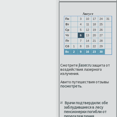
Август
Пн
3
10
17
24
31
Вт
4
11
18
25
Ср
5
12
19
26
Чт
6
13
20
27
Пт
7
14
21
28
Сб
1
8
15
22
29
Вс
2
9
16
23
30
Смотрите
jlaser.ru
защита от
воздействия лазерного
излучения.
Авито путешествия отзывы
посмотреть
.
Врачи подтвердили: обе
заблудившиеся в лесу
пенсионерки погибли от
переохлаждения