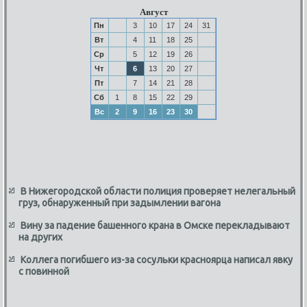
Август
Пн
3
10
17
24
31
Вт
4
11
18
25
Ср
5
12
19
26
Чт
6
13
20
27
Пт
7
14
21
28
Сб
1
8
15
22
29
Вс
2
9
16
23
30
В Нижегородской области полиция проверяет нелегальный
груз, обнаруженный при задымлении вагона
Вину за падение башенного крана в Омске перекладывают
на других
Коллега погибшего из-за сосульки красноярца написал явку
с повинной