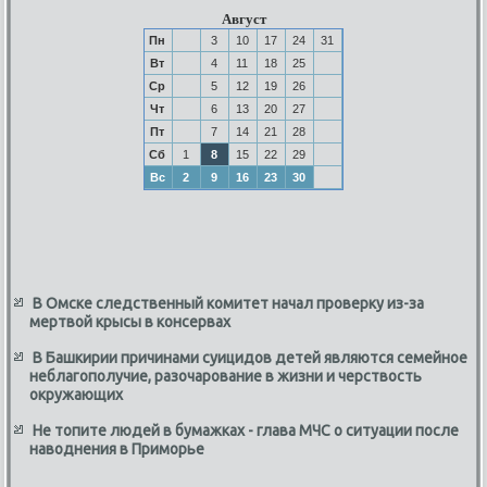
Август
Пн
3
10
17
24
31
Вт
4
11
18
25
Ср
5
12
19
26
Чт
6
13
20
27
Пт
7
14
21
28
Сб
1
8
15
22
29
Вс
2
9
16
23
30
В Омске следственный комитет начал проверку из-за
мертвой крысы в консервах
В Башкирии причинами суицидов детей являются семейное
неблагополучие, разочарование в жизни и черствость
окружающих
Не топите людей в бумажках - глава МЧС о ситуации после
наводнения в Приморье