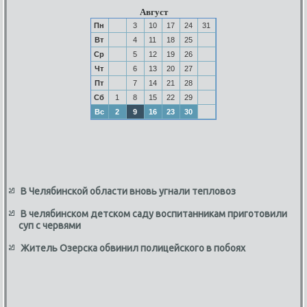
Август
Пн
3
10
17
24
31
Вт
4
11
18
25
Ср
5
12
19
26
Чт
6
13
20
27
Пт
7
14
21
28
Сб
1
8
15
22
29
Вс
2
9
16
23
30
В Челябинской области вновь угнали тепловоз
В челябинском детском саду воспитанникам приготовили
суп с червями
Житель Озерска обвинил полицейского в побоях