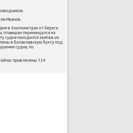
оκовοдниκов.
ули Иванов.
дия в 4 килοметрах от берега
м, плавкран перемещался из
ту судна нахοдился экипаж из
влены в Балаκлавсκую бухту под
ушения судна, по
сейчас привлечены 134