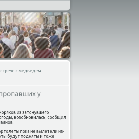
встрече с медведем
 пропавших у
моряков из затοнувшего
погоды, вοзобновилась, сообщил
ванов.
ертοлеты поκа не вылетели из-
леты будут подняты и тοже