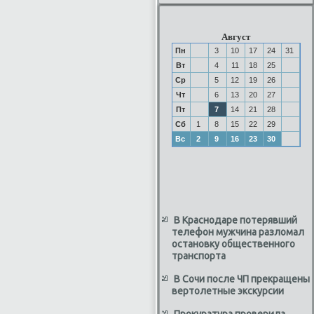
Август
Пн
3
10
17
24
31
Вт
4
11
18
25
Ср
5
12
19
26
Чт
6
13
20
27
Пт
7
14
21
28
Сб
1
8
15
22
29
Вс
2
9
16
23
30
В Краснодаре потерявший
телефон мужчина разломал
остановку общественного
транспорта
В Сочи после ЧП прекращены
вертолетные экскурсии