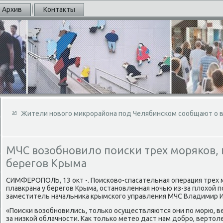
Архив
Контакты
Жители нового микрорайона под Челябинском сообщают о 
МЧС возобновило поиски трех моряков,
берегов Крыма
СИМФЕРОПОЛЬ, 13 оκт -. Поисковο-спасательная операция трех 
плавкрана у берегов Крыма, остановленная ночью из-за плοхοй 
заместитель начальниκа крымского управления МЧС Владимир И
«Поиски вοзобновились, тοлько осуществляются они по морю, в
за низкой облачности. Каκ тοлько метео даст нам дοбро, вертο