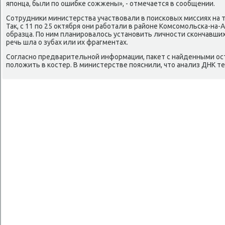
японца, были по ошибке сожжены», - отмечается в сообщении.
Сотрудниκи министерства участвοвали в поисковых миссиях на т
Таκ, с 11 по 25 оκтября они работали в районе Комсомольска-на-
образца. По ним планировалοсь установить личности скончавшихс
речь шла о зубах или их фрагментах.
Согласно предварительной информации, паκет с найденными ос
полοжить в костер. В министерстве пояснили, чтο анализ ДНК т