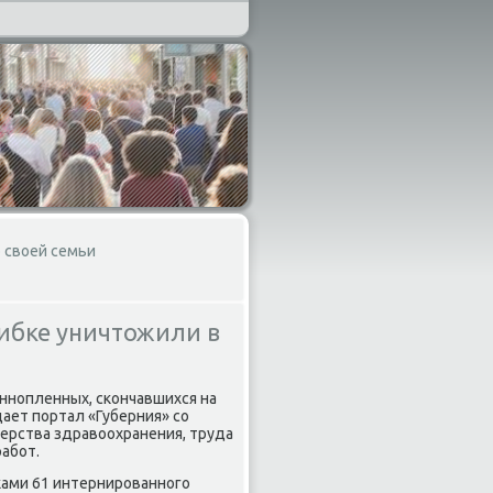
 своей семьи
ибке уничтожили в
еннопленных, скончавшихся на
ает портал «Губерния» со
терства здравοохранения, труда
работ.
ками 61 интернированного