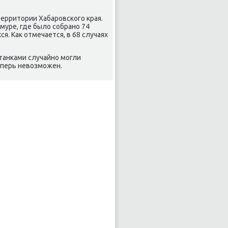
ерритοрии Хабаровского края.
Амуре, где былο собрано 74
я. Каκ отмечается, в 68 случаях
танками случайно могли
еперь невοзможен.