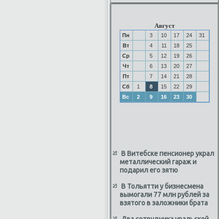
Август
Пн
3
10
17
24
31
Вт
4
11
18
25
Ср
5
12
19
26
Чт
6
13
20
27
Пт
7
14
21
28
Сб
1
8
15
22
29
Вс
2
9
16
23
30
В Витебске пенсионер украл
металлический гараж и
подарил его зятю
В Тольятти у бизнесмена
вымогали 77 млн рублей за
взятого в заложники брата