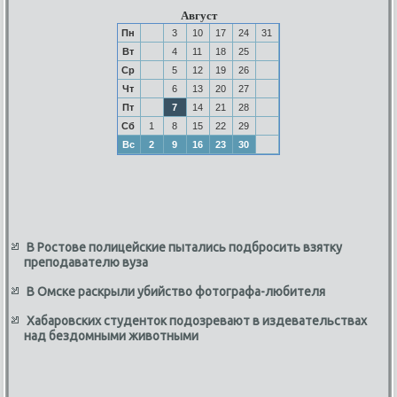
Август
Пн
3
10
17
24
31
Вт
4
11
18
25
Ср
5
12
19
26
Чт
6
13
20
27
Пт
7
14
21
28
Сб
1
8
15
22
29
Вс
2
9
16
23
30
В Ростове полицейские пытались подбросить взятку
преподавателю вуза
В Омске раскрыли убийство фотографа-любителя
Хабаровских студенток подозревают в издевательствах
над бездомными животными