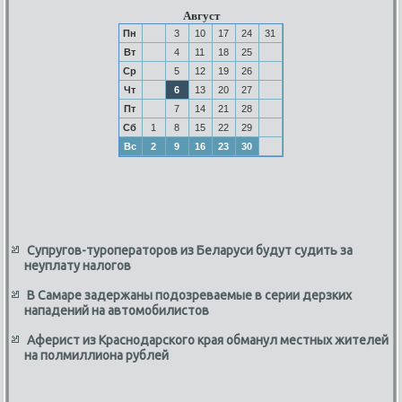
Август
Пн
3
10
17
24
31
Вт
4
11
18
25
Ср
5
12
19
26
Чт
6
13
20
27
Пт
7
14
21
28
Сб
1
8
15
22
29
Вс
2
9
16
23
30
Супругов-туроператоров из Беларуси будут судить за
неуплату налогов
В Самаре задержаны подозреваемые в серии дерзких
нападений на автомобилистов
Аферист из Краснодарского края обманул местных жителей
на полмиллиона рублей