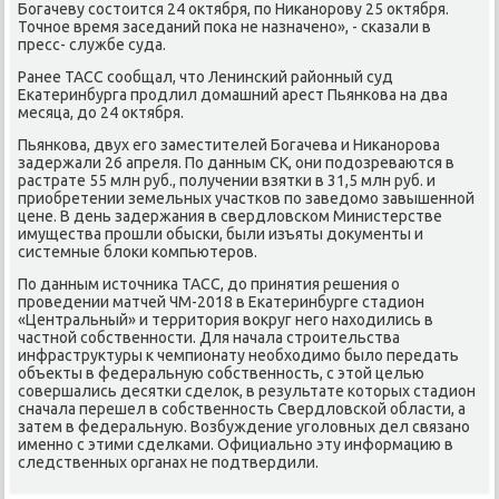
Богачеву состоится 24 октября, по Никанорову 25 октября.
Точное время заседаний пока не назначено», - сказали в
пресс- службе суда.
Ранее ТАСС сообщал, что Ленинский районный суд
Екатеринбурга продлил домашний арест Пьянкова на два
месяца, до 24 октября.
Пьянкова, двух его заместителей Богачева и Никанорова
задержали 26 апреля. По данным СК, они подозреваются в
растрате 55 млн руб., получении взятки в 31,5 млн руб. и
приобретении земельных участков по заведомо завышенной
цене. В день задержания в свердловском Министерстве
имущества прошли обыски, были изъяты документы и
системные блоки компьютеров.
По данным источника ТАСС, до принятия решения о
проведении матчей ЧМ-2018 в Екатеринбурге стадион
«Центральный» и территория вокруг него находились в
частной собственности. Для начала строительства
инфраструктуры к чемпионату необходимо было передать
объекты в федеральную собственность, с этой целью
совершались десятки сделок, в результате которых стадион
сначала перешел в собственность Свердловской области, а
затем в федеральную. Возбуждение уголовных дел связано
именно с этими сделками. Официально эту информацию в
следственных органах не подтвердили.