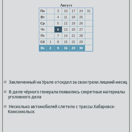
Август
Пн
3
10
17
24
31
Вт
4
11
18
25
Ср
5
12
19
26
Чт
6
13
20
27
Пт
7
14
21
28
Сб
1
8
15
22
29
Вс
2
9
16
23
30
Заключенный на Урале отсидел за свои грехи лишний месяц
В деле чёрного генерала появились секретные материалы
уголовного дела
Несколько автомобилей слетело с трассы Хабаровск-
Комсомольск