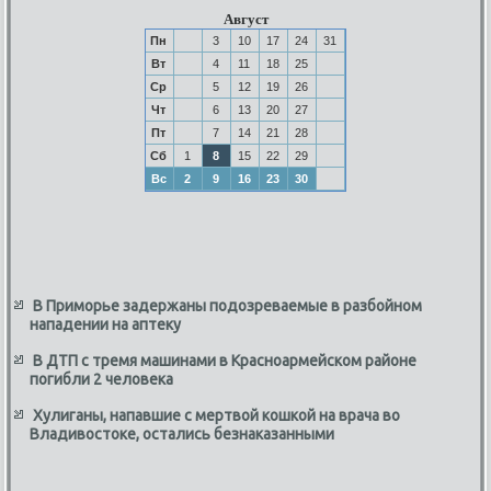
Август
Пн
3
10
17
24
31
Вт
4
11
18
25
Ср
5
12
19
26
Чт
6
13
20
27
Пт
7
14
21
28
Сб
1
8
15
22
29
Вс
2
9
16
23
30
В Приморье задержаны подозреваемые в разбойном
нападении на аптеку
В ДТП с тремя машинами в Красноармейском районе
погибли 2 человека
Хулиганы, напавшие с мертвой кошкой на врача во
Владивостоке, остались безнаказанными