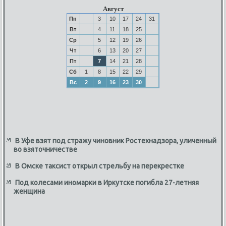
Август
Пн
3
10
17
24
31
Вт
4
11
18
25
Ср
5
12
19
26
Чт
6
13
20
27
Пт
7
14
21
28
Сб
1
8
15
22
29
Вс
2
9
16
23
30
В Уфе взят под стражу чиновник Ростехнадзора, уличенный
во взяточничестве
В Омске таксист открыл стрельбу на перекрестке
Под колесами иномарки в Иркутске погибла 27-летняя
женщина