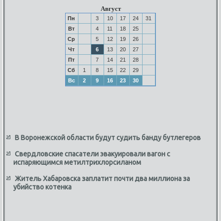
Август
Пн
3
10
17
24
31
Вт
4
11
18
25
Ср
5
12
19
26
Чт
6
13
20
27
Пт
7
14
21
28
Сб
1
8
15
22
29
Вс
2
9
16
23
30
В Воронежской области будут судить банду бутлегеров
Свердловские спасатели эвакуировали вагон с
испаряющимся метилтрихлорсиланом
Житель Хабаровска заплатит почти два миллиона за
убийство котенка