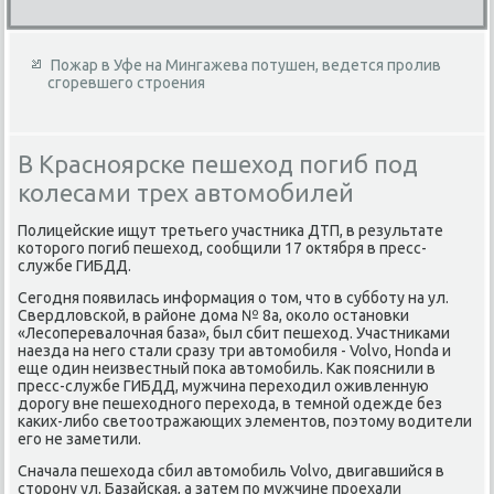
Пожар в Уфе на Мингажева потушен, ведется пролив
сгоревшего строения
В Красноярске пешеход погиб под
колесами трех автомобилей
Полицейские ищут третьего участника ДТП, в результате
которого погиб пешеход, сообщили 17 октября в пресс-
службе ГИБДД.
Сегодня появилась информация о том, что в субботу на ул.
Свердловской, в районе дома № 8а, около остановки
«Лесоперевалочная база», был сбит пешеход. Участниками
наезда на него стали сразу три автомобиля - Volvo, Honda и
еще один неизвестный пока автомобиль. Как пояснили в
пресс-службе ГИБДД, мужчина переходил оживленную
дорогу вне пешеходного перехода, в темной одежде без
каких-либо светоотражающих элементов, поэтому водители
его не заметили.
Сначала пешехода сбил автомобиль Volvo, двигавшийся в
сторону ул. Базайская, а затем по мужчине проехали