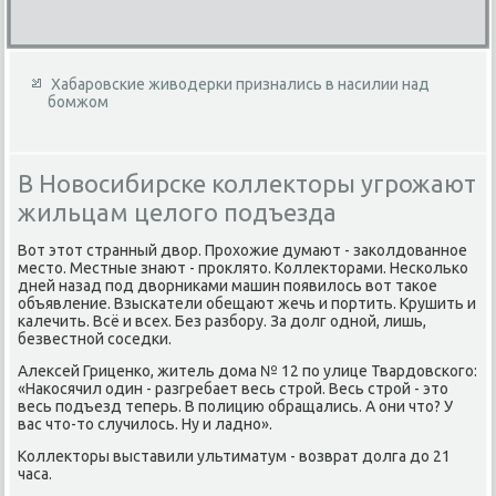
Хабаровские живодерки признались в насилии над
бомжом
В Новосибирске коллекторы угрожают
жильцам целого подъезда
Вот этот странный двор. Прохожие думают - заколдованное
место. Местные знают - проклято. Коллекторами. Несколько
дней назад под дворниками машин появилось вот такое
объявление. Взыскатели обещают жечь и портить. Крушить и
калечить. Всё и всех. Без разбору. За долг одной, лишь,
безвестной соседки.
Алексей Гриценко, житель дома № 12 по улице Твардовского:
«Накосячил один - разгребает весь строй. Весь строй - это
весь подъезд теперь. В полицию обращались. А они что? У
вас что-то случилось. Ну и ладно».
Коллекторы выставили ультиматум - возврат долга до 21
часа.