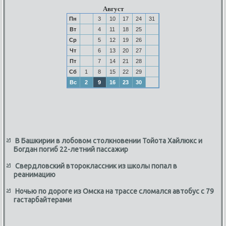
Август
Пн
3
10
17
24
31
Вт
4
11
18
25
Ср
5
12
19
26
Чт
6
13
20
27
Пт
7
14
21
28
Сб
1
8
15
22
29
Вс
2
9
16
23
30
В Башкирии в лобовом столкновении Тойота Хайлюкс и
Богдан погиб 22-летний пассажир
Свердловский второклассник из школы попал в
реанимацию
Ночью по дороге из Омска на трассе сломался автобус с 79
гастарбайтерами