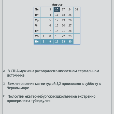
Август
Пн
3
10
17
24
31
Вт
4
11
18
25
Ср
5
12
19
26
Чт
6
13
20
27
Пт
7
14
21
28
Сб
1
8
15
22
29
Вс
2
9
16
23
30
В США мужчина ратворился в кислотном термальном
источнике
Землетрясение магнитудой 5,2 произошло в субботу в
Черном море
Полсотни екатеринбургских школьников экстренно
проверили на туберкулез