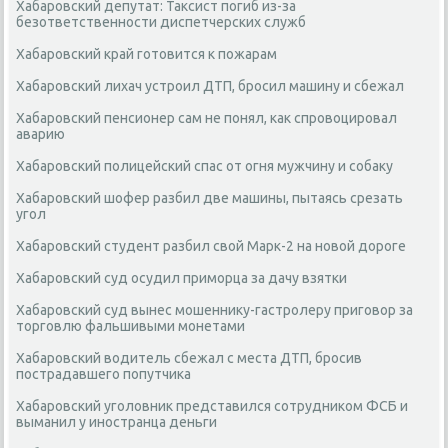
Хабаровский депутат: Таксист погиб из-за
безответственности диспетчерских служб
Хабаровский край готовится к пожарам
Хабаровский лихач устроил ДТП, бросил машину и сбежал
Хабаровский пенсионер сам не понял, как спровоцировал
аварию
Хабаровский полицейский спас от огня мужчину и собаку
Хабаровский шофер разбил две машины, пытаясь срезать
угол
Хабаровский студент разбил свой Марк-2 на новой дороге
Хабаровский суд осудил приморца за дачу взятки
Хабаровский суд вынес мошеннику-гастролеру приговор за
торговлю фальшивыми монетами
Хабаровский водитель сбежал с места ДТП, бросив
пострадавшего попутчика
Хабаровский уголовник представился сотрудником ФСБ и
выманил у иностранца деньги