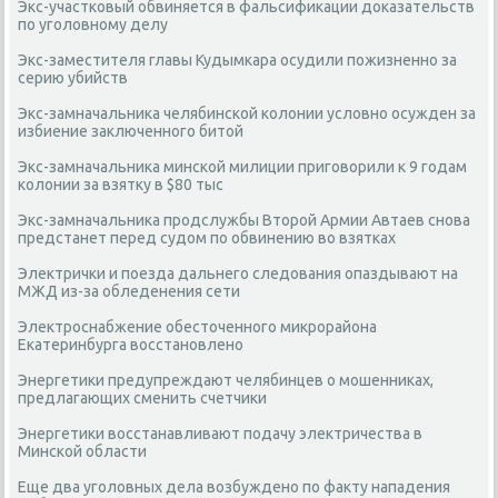
Экс-участковый обвиняется в фальсификации доказательств
по уголовному делу
Экс-заместителя главы Кудымкара осудили пожизненно за
серию убийств
Экс-замначальника челябинской колонии условно осужден за
избиение заключенного битой
Экс-замначальника минской милиции приговорили к 9 годам
колонии за взятку в $80 тыс
Экс-замначальника продслужбы Второй Армии Автаев снова
предстанет перед судом по обвинению во взятках
Электрички и поезда дальнего следования опаздывают на
МЖД из-за обледенения сети
Электроснабжение обесточенного микрорайона
Екатеринбурга восстановлено
Энергетики предупреждают челябинцев о мошенниках,
предлагающих сменить счетчики
Энергетики восстанавливают подачу электричества в
Минской области
Еще два уголовных дела возбуждено по факту нападения