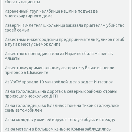
сбегать пациенты
Израненный труп челябинца нашли в подъезде
многоквартирного дома
Изверги: 13-летняя школьница заказала приятелям убийство
своей семьи
Известный нижегородский предприниматель Куликов погиб
в пути к месту съемок клипа
Известного преподавателя из Израиля сбила машина в
Алматы
Известному криминальному авторитету Ёське вынесли
приговор в Шымкенте
Из УрФУ пропало 10 млн рублей: дело ведет Интерпол
Из-за гололедицы на дорогах в северных районах страны
произошло несколько ДТП
Из-за гололедицы во Владивостоке на Тихой столкнулись
семь автомобилей
Из-за холодов у омичей воруют теплую обувь и одежду
Из-за метели в Большом каньоне Крыма заблудились