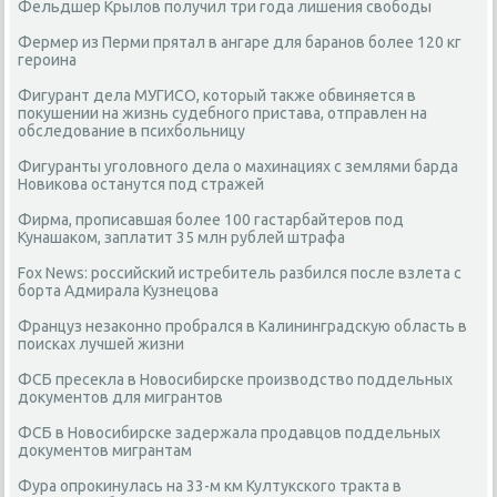
Фельдшер Крылов получил три года лишения свободы
Фермер из Перми прятал в ангаре для баранов более 120 кг
героина
Фигурант дела МУГИСО, который также обвиняется в
покушении на жизнь судебного пристава, отправлен на
обследование в психбольницу
Фигуранты уголовного дела о махинациях с землями барда
Новикова останутся под стражей
Фирма, прописавшая более 100 гастарбайтеров под
Кунашаком, заплатит 35 млн рублей штрафа
Fox News: российский истребитель разбился после взлета с
борта Адмирала Кузнецова
Француз незаконно пробрался в Калининградскую область в
поисках лучшей жизни
ФСБ пресекла в Новосибирске производство поддельных
документов для мигрантов
ФСБ в Новосибирске задержала продавцов поддельных
документов мигрантам
Фура опрокинулась на 33-м км Култукского тракта в