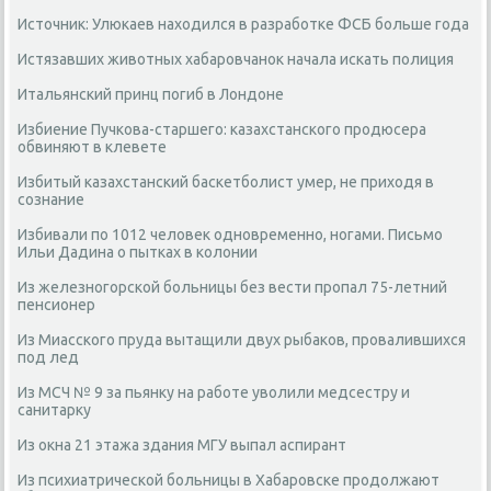
Источник: Улюкаев находился в разработке ФСБ больше года
Истязавших животных хабаровчанок начала искать полиция
Итальянский принц погиб в Лондоне
Избиение Пучкова-старшего: казахстанского продюсера
обвиняют в клевете
Избитый казахстанский баскетболист умер, не приходя в
сознание
Избивали по 1012 человек одновременно, ногами. Письмо
Ильи Дадина о пытках в колонии
Из железногорской больницы без вести пропал 75-летний
пенсионер
Из Миасского пруда вытащили двух рыбаков, провалившихся
под лед
Из МСЧ № 9 за пьянку на работе уволили медсестру и
санитарку
Из окна 21 этажа здания МГУ выпал аспирант
Из психиатрической больницы в Хабаровске продолжают