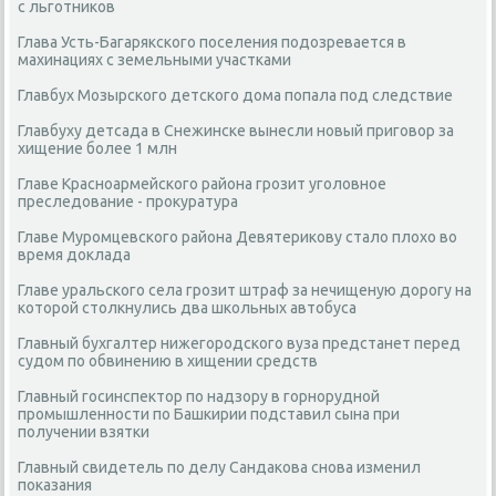
с льготников
Глава Усть-Багарякского поселения подозревается в
махинациях с земельными участками
Главбух Мозырского детского дома попала под следствие
Главбуху детсада в Снежинске вынесли новый приговор за
хищение более 1 млн
Главе Красноармейского района грозит уголовное
преследование - прокуратура
Главе Муромцевского района Девятерикову стало плохо во
время доклада
Главе уральского села грозит штраф за нечищеную дорогу на
которой столкнулись два школьных автобуса
Главный бухгалтер нижегородского вуза предстанет перед
судом по обвинению в хищении средств
Главный госинспектор по надзору в горнорудной
промышленности по Башкирии подставил сына при
получении взятки
Главный свидетель по делу Сандакова снова изменил
показания