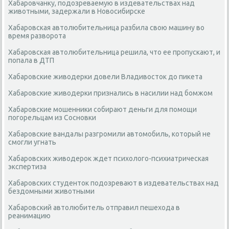
Хабаровчанку, подозреваемую в издевательствах над
животными, задержали в Новосибирске
Хабаровская автолюбительница разбила свою машину во
время разворота
Хабаровская автолюбительница решила, что ее пропускают, и
попала в ДТП
Хабаровские живодерки довели Владивосток до пикета
Хабаровские живодерки признались в насилии над бомжом
Хабаровские мошенники собирают деньги для помощи
погорельцам из Сосновки
Хабаровские вандалы разгромили автомобиль, который не
смогли угнать
Хабаровских живодерок ждет психолого-психиатрическая
экспертиза
Хабаровских студенток подозревают в издевательствах над
бездомными животными
Хабаровский автолюбитель отправил пешехода в
реанимацию