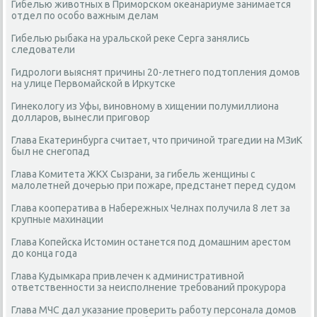
Гибелью животных в Приморском океанариуме занимается
отдел по особо важным делам
Гибелью рыбака на уральской реке Серга занялись
следователи
Гидрологи выяснят причины 20-летнего подтопления домов
на улице Первомайской в Иркутске
Гинекологу из Уфы, виновному в хищении полумиллиона
долларов, вынесли приговор
Глава Екатеринбурга считает, что причиной трагедии на МЗиК
был не снегопад
Глава Комитета ЖКХ Сызрани, за гибель женщины с
малолетней дочерью при пожаре, предстанет перед судом
Глава кооператива в Набережных Челнах получила 8 лет за
крупные махинации
Глава Копейска Истомин останется под домашним арестом
до конца года
Глава Кудымкара привлечен к административной
ответственности за неисполнение требований прокурора
Глава МЧС дал указание проверить работу персонала домов