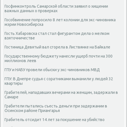
Госфинконтроль Самарской области заявил о хищении
важных данных о проверках
Гособвинение попросило 8 лет колонии для экс-чиновника
мэрии Новосибирска
Гость Хабаровска стал стал фигурантом дела о мелком
взяточничестве
Гостиница Девятый вал сгорела в Листвянке на Байкале
Государственному бюджету нанесли ущерб почти на 300
миллионов леев
ГПУ и НАБУ провели обыски у экс-чиновников МВД
ГПУ: В Днепре судья с соратниками выманили у людей 32
квартиры
Грабителей, нападавших вечерами на женщин, задержали в
Самаре
Грабители пытались съесть деньги при задержании в
Осинском районе Приангарья
Грабитель отсидит 14 лет за покушение на убийство