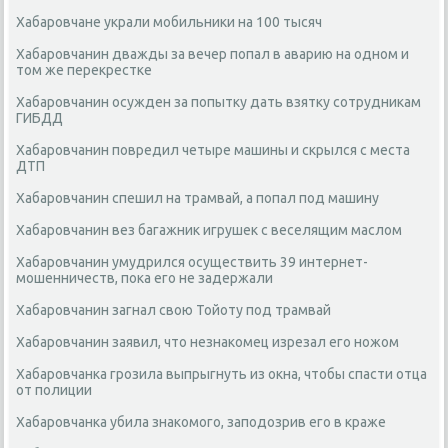
Хабаровчане украли мобильники на 100 тысяч
Хабаровчанин дважды за вечер попал в аварию на одном и
том же перекрестке
Хабаровчанин осужден за попытку дать взятку сотрудникам
ГИБДД
Хабаровчанин повредил четыре машины и скрылся с места
ДТП
Хабаровчанин спешил на трамвай, а попал под машину
Хабаровчанин вез багажник игрушек с веселящим маслом
Хабаровчанин умудрился осуществить 39 интернет-
мошенничеств, пока его не задержали
Хабаровчанин загнал свою Тойоту под трамвай
Хабаровчанин заявил, что незнакомец изрезал его ножом
Хабаровчанка грозила выпрыгнуть из окна, чтобы спасти отца
от полиции
Хабаровчанка убила знакомого, заподозрив его в краже