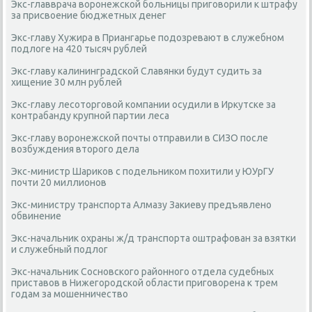
Экс-главврача воронежской больницы приговорили к штрафу
за присвоение бюджетных денег
Экс-главу Хужира в Приангарье подозревают в служебном
подлоге на 420 тысяч рублей
Экс-главу калининградской Славянки будут судить за
хищение 30 млн рублей
Экс-главу лесоторговой компании осудили в Иркутске за
контрабанду крупной партии леса
Экс-главу воронежской почты отправили в СИЗО после
возбуждения второго дела
Экс-министр Шариков с подельником похитили у ЮУрГУ
почти 20 миллионов
Экс-министру транспорта Алмазу Закиеву предъявлено
обвинение
Экс-начальник охраны ж/д транспорта оштрафован за взятки
и служебный подлог
Экс-начальник Сосновского районного отдела судебных
приставов в Нижегородской области приговорена к трем
годам за мошенничество