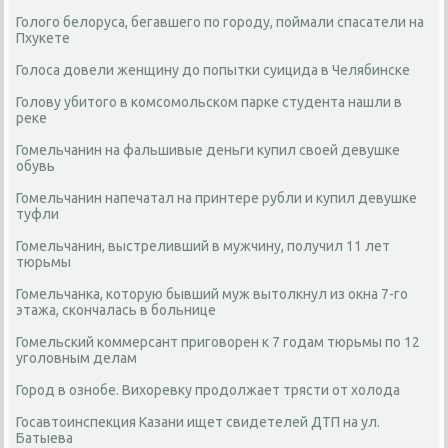
Голого белоруса, бегавшего по городу, поймали спасатели на
Пхукете
Голоса довели женщину до попытки суицида в Челябинске
Голову убитого в комсомольском парке студента нашли в
реке
Гомельчанин на фальшивые деньги купил своей девушке
обувь
Гомельчанин напечатал на принтере рубли и купил девушке
туфли
Гомельчанин, выстреливший в мужчину, получил 11 лет
тюрьмы
Гомельчанка, которую бывший муж вытолкнул из окна 7-го
этажа, скончалась в больнице
Гомельский коммерсант приговорен к 7 годам тюрьмы по 12
уголовным делам
Город в ознобе. Вихоревку продолжает трясти от холода
Госавтоинспекция Казани ищет свидетелей ДТП на ул.
Батыева