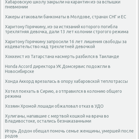
Хабаровскую школу закрыли на карантин из-за вспышки
пневмонии
Хакеры атаковали банкоматы в Молдове, странах СНГ и ЕС
Харитону Горячкину, из-за истязаний которого погибла
трехлятняя девочка, дали 13 лет колонии строгого режима
Харитону Горячкину запросили 16 лет лишения свободы за
издевательство над трехлетней девочкой
Хоккеист из Татарстана насмерть разбился в Таиланде
Honda Accord директора УК Домсервис подожгли в
Новосибирске
Хонда Аккорд врезалась в опору хабаровской теплотрассы
Хотел поехать в Сирию, а отправился в колонию общего
режима
Хозяин Хромой лошади обжаловал отказ в УДО
Хулиганы, напавшие с мертвой кошкой на врача во
Владивостоке, остались безнаказанными
Игорь Додон обещал помочь семье женщины, умершей после
родов