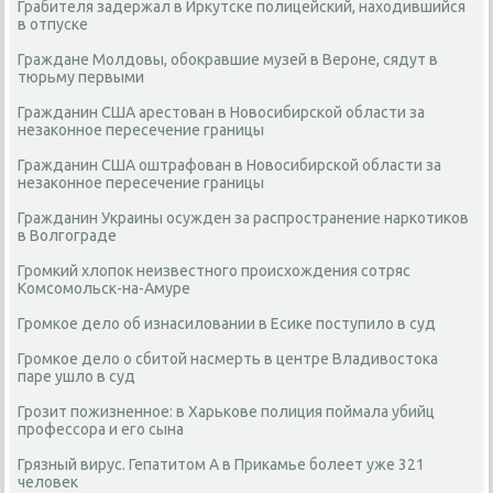
Грабителя задержал в Иркутске полицейский, находившийся
в отпуске
Граждане Молдовы, обокравшие музей в Вероне, сядут в
тюрьму первыми
Гражданин США арестован в Новосибирской области за
незаконное пересечение границы
Гражданин США оштрафован в Новосибирской области за
незаконное пересечение границы
Гражданин Украины осужден за распространение наркотиков
в Волгограде
Громкий хлопок неизвестного происхождения сотряс
Комсомольск-на-Амуре
Громкое дело об изнасиловании в Есике поступило в суд
Громкое дело о сбитой насмерть в центре Владивостока
паре ушло в суд
Грозит пожизненное: в Харькове полиция поймала убийц
профессора и его сына
Грязный вирус. Гепатитом А в Прикамье болеет уже 321
человек