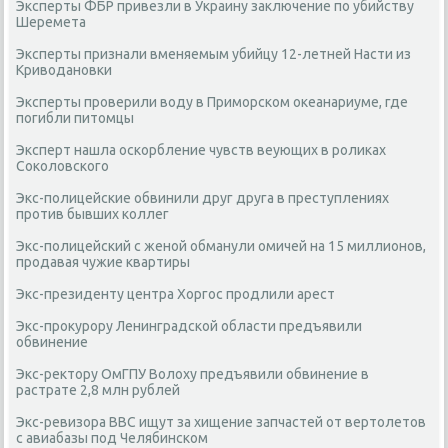
Эксперты ФБР привезли в Украину заключение по убийству
Шеремета
Эксперты признали вменяемым убийцу 12-летней Насти из
Криводановки
Эксперты проверили воду в Приморском океанариуме, где
погибли питомцы
Эксперт нашла оскорбление чувств веующих в роликах
Соколовского
Экс-полицейские обвинили друг друга в преступлениях
против бывших коллег
Экс-полицейский с женой обманули омичей на 15 миллионов,
продавая чужие квартиры
Экс-президенту центра Хоргос продлили арест
Экс-прокурору Ленинградской области предъявили
обвинение
Экс-ректору ОмГПУ Волоху предъявили обвинение в
растрате 2,8 млн рублей
Экс-ревизора ВВС ищут за хищение запчастей от вертолетов
с авиабазы под Челябинском