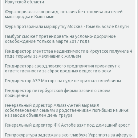
Иркутской области
Фура порвала газопровод, оставив без топлива жителей
машгородка в Кыштыме
Фура протаранила маршрутку Москва - Гомель возле Калуги
Гамбург сможет претендовать на условно-досрочное
освобождение только в марте 2017 года
Гендиректор агентства недвижимости в Иркутске получила 4
года тюрьмы за махинации с жильем
Гендиректора свердловского предприятия привлекут к
ответственности за сброс вредных веществ в реку
Гендиректор АЗР Моторс на суде не признал своей вины
Гендиректор петербургской фирмы заявил о своем
похищении
Генеральный директор Алмаз-Антей выразил
соболезнования семьям и родственникам погибших на ЗиКе:
на заводе объявлен день траура
Генеральный директор ФК Актобе взят под домашний арест
Генпрокуратура задержала экс-главбуха Укрспирта за аферу в