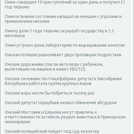
Омич совершил 10 преступлений за один день и получил 21
год тюрьмы
Омич в пьяном состоянии нападал на женщин с угрозами и
применением насилия
Омичу дали 3 года тюрьмы за ущерб государству в 1,5
миллиона
Омич устроил дома лабораторию по выращиванию конопли
Омская полиция разыскивает двух пропавших подростков
Омские дорожники спасли автоледи с ребенком,
вылетевших на машине в кювет (ФОТО)
Омские силовики: На птицефабрике депутата Заксобрания
Беззубцева работала группа крупных воров
Омские воры могли бы побриться тысячу раз
Омский депутат Шушубаев назвал обвинение абсурдом
Омский Мостовик и Шишова могут привлечь к
ответственности за гибель редких животных в Приморском
океанариуме
Омский полицейский пойдёт под суд за взятки