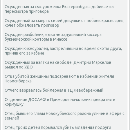
Осужденная за смс уроженка Екатеринбурга добивается
пересмотра приговора
Осужденный за смерть своей девушки от побоев красноярец
хочет обжаловать приговор
Осужден разбойник, едва не задушивший кассира
букмекерской конторы в Миассе
Осужден южноуралец, застреливший во время охоты друга,
приняв его за кабана
Осуждённый за взятки на свободе. Дмитрий Маркелов
вышел по УДО
Отца убитой женщины подозревают в избиении жителя
Новосибирска
Отчего взорвалась бойлерная в ТЦ Левобережный
Отделение ДОСААФ в Приморье начальник превратил в
кормушку
Отец бывшего главы Новокубанского района уличен в афере с
землей
Отец троих детей порывался убить младенца подруги