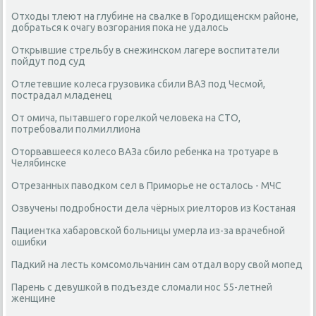
Отходы тлеют на глубине на свалке в Городищенскм районе,
добраться к очагу возгорания пока не удалось
Открывшие стрельбу в снежинском лагере воспитатели
пойдут под суд
Отлетевшие колеса грузовика сбили ВАЗ под Чесмой,
пострадал младенец
От омича, пытавшего горелкой человека на СТО,
потребовали полмиллиона
Оторвавшееся колесо ВАЗа сбило ребенка на тротуаре в
Челябинске
Отрезанных паводком сел в Приморье не осталось - МЧС
Озвучены подробности дела чёрных риелторов из Костаная
Пациентка хабаровской больницы умерла из-за врачебной
ошибки
Падкий на лесть комсомольчанин сам отдал вору свой мопед
Парень с девушкой в подъезде сломали нос 55-летней
женщине