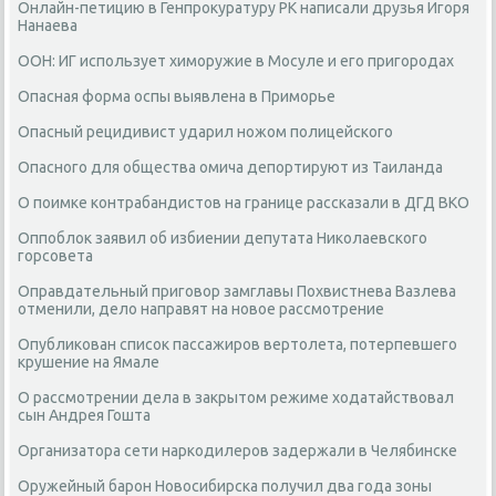
Онлайн-петицию в Генпрокуратуру РК написали друзья Игоря
Нанаева
ООН: ИГ использует химоружие в Мосуле и его пригородах
Опасная форма оспы выявлена в Приморье
Опасный рецидивист ударил ножом полицейского
Опасного для общества омича депортируют из Таиланда
О поимке контрабандистов на границе рассказали в ДГД ВКО
Оппоблок заявил об избиении депутата Николаевского
горсовета
Оправдательный приговор замглавы Похвистнева Вазлева
отменили, дело направят на новое рассмотрение
Опубликован список пассажиров вертолета, потерпевшего
крушение на Ямале
О рассмотрении дела в закрытом режиме ходатайствовал
сын Андрея Гошта
Организатора сети наркодилеров задержали в Челябинске
Оружейный барон Новосибирска получил два года зоны