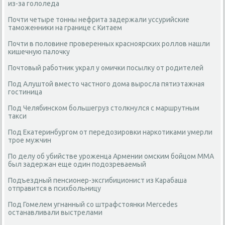
из-за гололеда
Почти четыре тонны нефрита задержали уссурийские
таможенники на границе с Китаем
Почти в половине проверенных красноярских роллов нашли
кишечную палочку
Почтовый работник украл у омички посылку от родителей
Под Алуштой вместо частного дома выросла пятиэтажная
гостиница
Под Челябинском большегруз столкнулся с маршрутным
такси
Под Екатеринбургом от передозировки наркотиками умерли
трое мужчин
По делу об убийстве уроженца Армении омским бойцом ММА
был задержан еще один подозреваемый
Подъездный пенсионер-эксгибиционист из Карабаша
отправится в психбольницу
Под Гомелем угнанный со штрафстоянки Mercedes
останавливали выстрелами