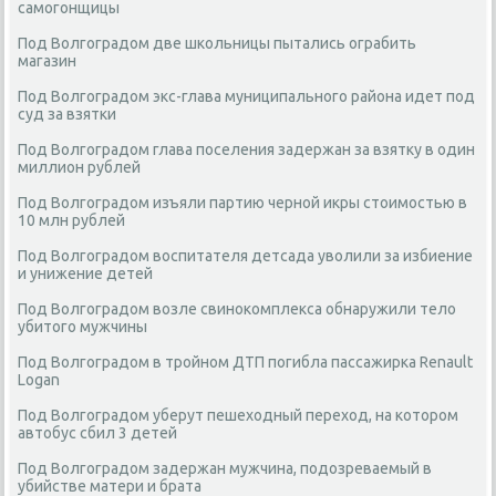
самогонщицы
Под Волгоградом две школьницы пытались ограбить
магазин
Под Волгоградом экс-глава муниципального района идет под
суд за взятки
Под Волгоградом глава поселения задержан за взятку в один
миллион рублей
Под Волгоградом изъяли партию черной икры стоимостью в
10 млн рублей
Под Волгоградом воспитателя детсада уволили за избиение
и унижение детей
Под Волгоградом возле свинокомплекса обнаружили тело
убитого мужчины
Под Волгоградом в тройном ДТП погибла пассажирка Renault
Logan
Под Волгоградом уберут пешеходный переход, на котором
автобус сбил 3 детей
Под Волгоградом задержан мужчина, подозреваемый в
убийстве матери и брата