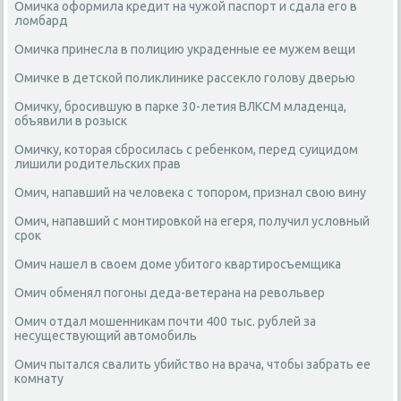
Омичка оформила кредит на чужой паспорт и сдала его в
ломбард
Омичка принесла в полицию украденные ее мужем вещи
Омичке в детской поликлинике рассекло голову дверью
Омичку, бросившую в парке 30-летия ВЛКСМ младенца,
объявили в розыск
Омичку, которая сбросилась с ребенком, перед суицидом
лишили родительских прав
Омич, напавший на человека с топором, признал свою вину
Омич, напавший с монтировкой на егеря, получил условный
срок
Омич нашел в своем доме убитого квартиросъемщика
Омич обменял погоны деда-ветерана на револьвер
Омич отдал мошенникам почти 400 тыс. рублей за
несуществующий автомобиль
Омич пытался свалить убийство на врача, чтобы забрать ее
комнату