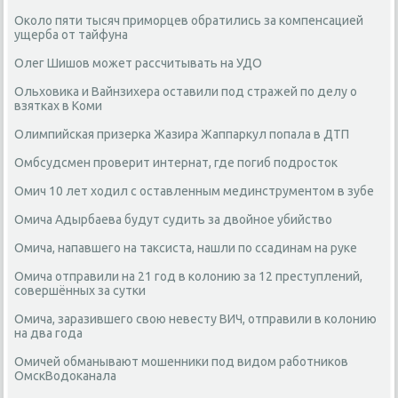
Около пяти тысяч приморцев обратились за компенсацией
ущерба от тайфуна
Олег Шишов может рассчитывать на УДО
Ольховика и Вайнзихера оставили под стражей по делу о
взятках в Коми
Олимпийская призерка Жазира Жаппаркул попала в ДТП
Омбсудсмен проверит интернат, где погиб подросток
Омич 10 лет ходил с оставленным мединструментом в зубе
Омича Адырбаева будут судить за двойное убийство
Омича, напавшего на таксиста, нашли по ссадинам на руке
Омича отправили на 21 год в колонию за 12 преступлений,
совершённых за сутки
Омича, заразившего свою невесту ВИЧ, отправили в колонию
на два года
Омичей обманывают мошенники под видом работников
ОмскВодоканала