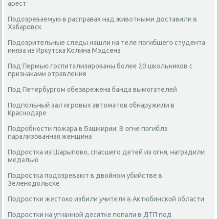
арест
Подозреваемую в расправах над животными доставили в
Хабаровск
Подозрительные следы нашли на теле погибшего студента
иняза из Иркутска Колина Мэдсена
Под Пермью госпитализированы более 20 школьников с
признаками отравления
Под Петербургом обезврежена банда вымогателей
Подпольный зал игровых автоматов обнаружили в
Краснодаре
Подробности пожара в Башкирии: В огне погибла
парализованная женщина
Подростка из Шарыпово, спасшего детей из огня, наградили
медалью
Подростка подозревают в двойном убийстве в
Зеленодольске
Подростки жестоко избили учителя в Актюбинской области
Подростки на угнанной десятке попали в ДТП под