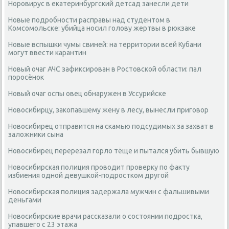
Норовирус в екатеринбургский детсад занесли дети
Новые подробности расправы над студентом в
Комсомольске: убийца носил голову жертвы в рюкзаке
Новые вспышки чумы свиней: на территории всей Кубани
могут ввести карантин
Новый очаг АЧС зафиксирован в Ростовской области: пал
поросёнок
Новый очаг оспы овец обнаружен в Уссурийске
Новосибирцу, закопавшему жену в лесу, вынесли приговор
Новосибирец отправится на скамью подсудимых за захват в
заложники сына
Новосибирец перерезал горло тёще и пытался убить бывшую
Новосибирская полиция проводит проверку по факту
избиения одной девушкой-подростком другой
Новосибирская полиция задержала мужчин с фальшивыми
деньгами
Новосибирские врачи рассказали о состоянии подростка,
упавшего с 23 этажа