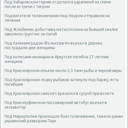
Под Хабаровском горняк отделался царапиной на спине
после встречи с тигром
Поджигателя телекомпании под Ужуром отправили на
лечение
Под Жлобином добытчика металлолома на бывшей свалке
завалило грунтом: он погиб
Под Калининградом Фольксваген въехал в дерево:
пострадали две женщины
Под колесами иномарки в Иркутске погибла 27-летняя
женщина
Под Красноярском изъяли около 2,5 тонн рыбы и черной икры
Под Красноярском лодку рыбаков затянуло под баржу, есть
погибшие
Под Красноярском самолет врезался в сугроб при взлете
Под Красноуфимском пассажирский автобус въехал в
экскаватор
Под Мариуполем произошло боестолкновение, тяжело ранен
украинский разведчик Паук