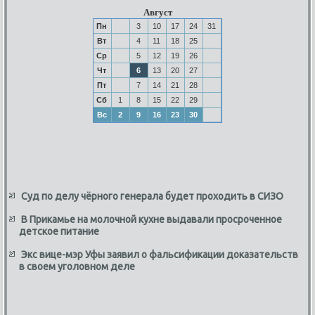
Август
Пн
3
10
17
24
31
Вт
4
11
18
25
Ср
5
12
19
26
Чт
6
13
20
27
Пт
7
14
21
28
Сб
1
8
15
22
29
Вс
2
9
16
23
30
Суд по делу чёрного генерала будет проходить в СИЗО
В Прикамье на молочной кухне выдавали просроченное
детское питание
Экс вице-мэр Уфы заявил о фальсификации доказательств
в своем уголовном деле