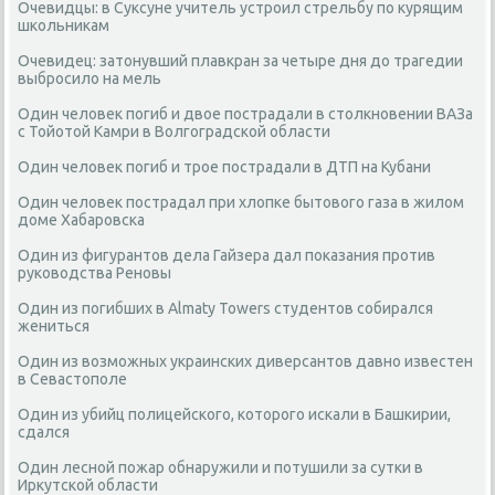
Очевидцы: в Суксуне учитель устроил стрельбу по курящим
школьникам
Очевидец: затонувший плавкран за четыре дня до трагедии
выбросило на мель
Один человек погиб и двое пострадали в столкновении ВАЗа
с Тойотой Камри в Волгоградской области
Один человек погиб и трое пострадали в ДТП на Кубани
Один человек пострадал при хлопке бытового газа в жилом
доме Хабаровска
Один из фигурантов дела Гайзера дал показания против
руководства Реновы
Один из погибших в Almaty Towers студентов собирался
жениться
Один из возможных украинских диверсантов давно известен
в Севастополе
Один из убийц полицейского, которого искали в Башкирии,
сдался
Один лесной пожар обнаружили и потушили за сутки в
Иркутской области