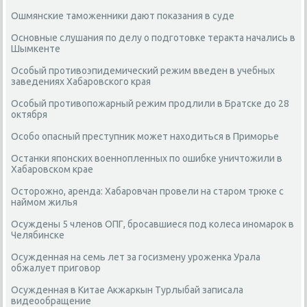
Ошмянские таможенники дают показания в суде
Основные слушания по делу о подготовке теракта начались в
Шымкенте
Особый противоэпидемический режим введен в учебных
заведениях Хабаровского края
Особый противопожарный режим продлили в Братске до 28
октября
Особо опасный преступник может находиться в Приморье
Останки японских военнопленных по ошибке уничтожили в
Хабаровском крае
Осторожно, аренда: Хабаровчан провели на старом трюке с
наймом жилья
Осуждены 5 членов ОПГ, бросавшиеся под колеса иномарок в
Челябинске
Осужденная на семь лет за госизмену уроженка Урала
обжалует приговор
Осужденная в Китае Акжаркын Турлыбай записала
видеообращение