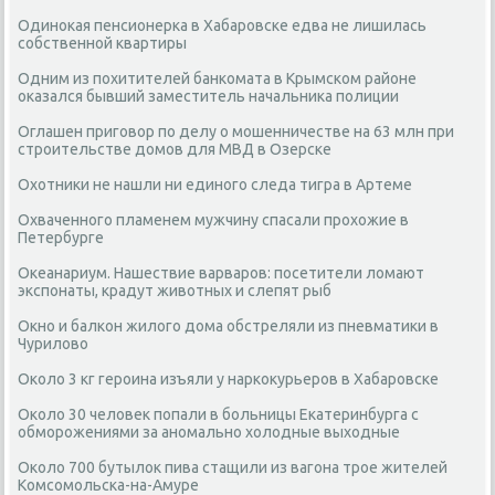
Одинокая пенсионерка в Хабаровске едва не лишилась
собственной квартиры
Одним из похитителей банкомата в Крымском районе
оказался бывший заместитель начальника полиции
Оглашен приговор по делу о мошенничестве на 63 млн при
строительстве домов для МВД в Озерске
Охотники не нашли ни единого следа тигра в Артеме
Охваченного пламенем мужчину спасали прохожие в
Петербурге
Океанариум. Нашествие варваров: посетители ломают
экспонаты, крадут животных и слепят рыб
Окно и балкон жилого дома обстреляли из пневматики в
Чурилово
Около 3 кг героина изъяли у наркокурьеров в Хабаровске
Около 30 человек попали в больницы Екатеринбурга с
обморожениями за аномально холодные выходные
Около 700 бутылок пива стащили из вагона трое жителей
Комсомольска-на-Амуре