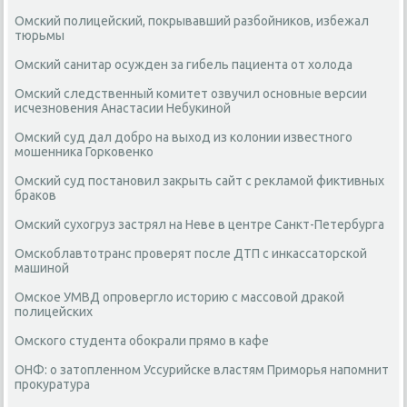
Омский полицейский, покрывавший разбойников, избежал
тюрьмы
Омский санитар осужден за гибель пациента от холода
Омский следственный комитет озвучил основные версии
исчезновения Анастасии Небукиной
Омский суд дал добро на выход из колонии известного
мошенника Горковенко
Омский суд постановил закрыть сайт с рекламой фиктивных
браков
Омский сухогруз застрял на Неве в центре Санкт-Петербурга
Омскоблавтотранс проверят после ДТП с инкассаторской
машиной
Омское УМВД опровергло историю с массовой дракой
полицейских
Омского студента обокрали прямо в кафе
ОНФ: о затопленном Уссурийске властям Приморья напомнит
прокуратура