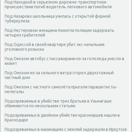
Под Находкой в серьезном дорожно-транспортном
происшествии погиб водитель легкового автомобиля
Под Назарово школьница училась с открытой формой
туберкулеза
Под Нестеровом женщина помогла полиции задержать
четырех грабителей
Под Одессой в своей квартире убит экс-начальник
уголовного розыска
Под Омском автобус с пассажирами из-за гололеда унесло в
кювет
Под Омском из-за сильного ветра сгорел двухэтажный
частный дом
Под Омском с частного самолёта прыгали парашютисты-
нелегалы
Подозреваемые в убийстве трех братьев в Узынагаше
обвиняются по нескольким статьям
Подозреваемых в двойном убийстве красноярцев нашли в
Краснодаре
Подозреваемых в махинациях с землей задержали в Иркутске