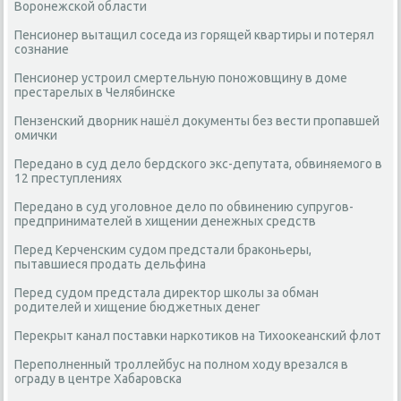
Воронежской области
Пенсионер вытащил соседа из горящей квартиры и потерял
сознание
Пенсионер устроил смертельную поножовщину в доме
престарелых в Челябинске
Пензенский дворник нашёл документы без вести пропавшей
омички
Передано в суд дело бердского экс-депутата, обвиняемого в
12 преступлениях
Передано в суд уголовное дело по обвинению супругов-
предпринимателей в хищении денежных средств
Перед Керченским судом предстали браконьеры,
пытавшиеся продать дельфина
Перед судом предстала директор школы за обман
родителей и хищение бюджетных денег
Перекрыт канал поставки наркотиков на Тихоокеанский флот
Переполненный троллейбус на полном ходу врезался в
ограду в центре Хабаровска